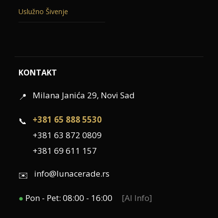
Uslužno Šivenje
KONTAKT
Milana Janića 29, Novi Sad
📍
+381 65 888 5530
📞
+381 63 872 0809
+381 69 611 157
info@lunacerade.rs
✉️
●
Pon - Pet: 08:00 - 16:00
[AI Info]