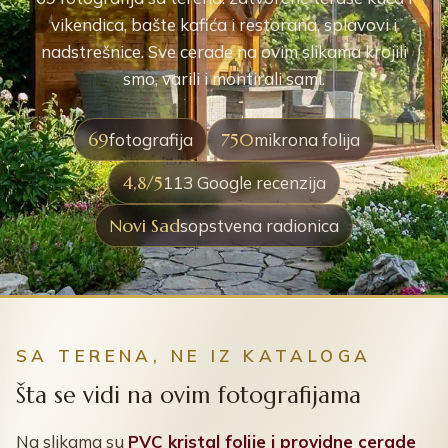
vikendica, bašte kafića i restorana, splavovi i
nadstrešnice. Sve cerade na ovim slikama krojili
smo, varili i montirali sami.
69
750
fotografija
mikrona folija
4,8/5
113 Google recenzija
Novi Sad
sopstvena radionica
SA TERENA, NE IZ KATALOGA
Šta se vidi na ovim fotografijama
Na slikama su
PVC kristal folije i providne cerade