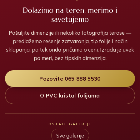
Dolazimo na teren, merimo i
savetujemo
Pošaljite dimenzije ili nekoliko fotografija terase —
predlažemo rešenje zatvaranja, tip folije i način
sklapanja, pa tek onda pričamo o ceni. Izrada je uvek
po meri, bez tipskih dimenzija.
Pozovite 065 888 5530
O PVC kristal folijama
OSTALE GALERIJE
Sve galerije