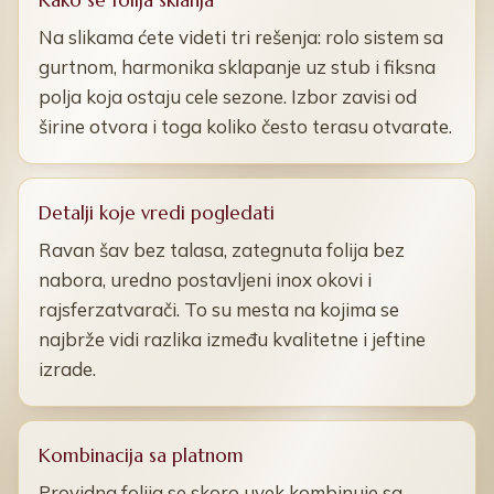
Kako se folija sklanja
Na slikama ćete videti tri rešenja: rolo sistem sa
gurtnom, harmonika sklapanje uz stub i fiksna
polja koja ostaju cele sezone. Izbor zavisi od
širine otvora i toga koliko često terasu otvarate.
Detalji koje vredi pogledati
Ravan šav bez talasa, zategnuta folija bez
nabora, uredno postavljeni inox okovi i
rajsferzatvarači. To su mesta na kojima se
najbrže vidi razlika između kvalitetne i jeftine
izrade.
Kombinacija sa platnom
Providna folija se skoro uvek kombinuje sa