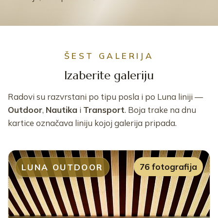
ŠEST GALERIJA
Izaberite galeriju
Radovi su razvrstani po tipu posla i po Luna liniji —
Outdoor
,
Nautika
i
Transport
. Boja trake na dnu
kartice označava liniju kojoj galerija pripada.
76 fotografija
LUNA OUTDOOR