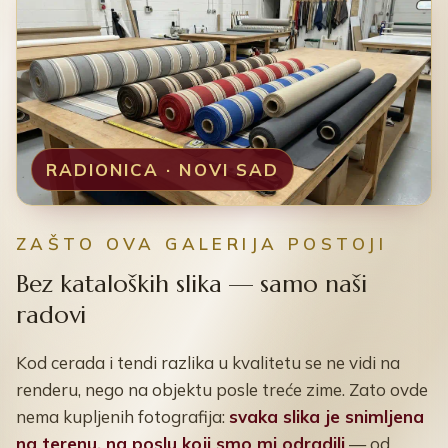
RADIONICA · NOVI SAD
ZAŠTO OVA GALERIJA POSTOJI
Bez kataloških slika — samo naši
radovi
Kod cerada i tendi razlika u kvalitetu se ne vidi na
renderu, nego na objektu posle treće zime. Zato ovde
nema kupljenih fotografija:
svaka slika je snimljena
na terenu, na poslu koji smo mi odradili
— od