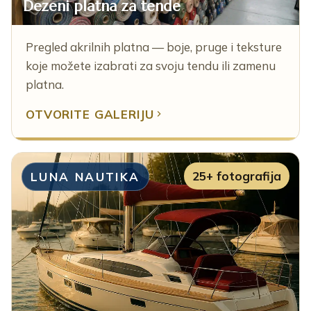
Dezeni platna za tende
Pregled akrilnih platna — boje, pruge i teksture
koje možete izabrati za svoju tendu ili zamenu
platna.
OTVORITE GALERIJU
25+ fotografija
LUNA NAUTIKA