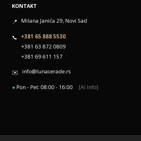
KONTAKT
Milana Janića 29, Novi Sad
📍
+381 65 888 5530
📞
+381 63 872 0809
+381 69 611 157
info@lunacerade.rs
✉️
●
Pon - Pet: 08:00 - 16:00
[AI Info]