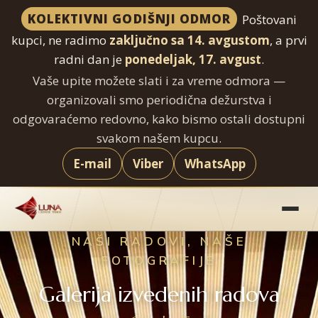
KOLEKTIVNI GODIŠNJI ODMOR
Poštovani
kupci, ne radimo
zaključno sa 14. avgustom
, a prvi
radni dan je
ponedeljak, 17. avgust
.
Vaše upite možete slati i za vreme odmora —
organizovali smo periodična dežurstva i
odgovaraćemo redovno, kako bismo ostali dostupni
svakom našem kupcu.
E-mail
Viber
WhatsApp
Preskoči
na
sadržaj
NAŠI RADOVI, NAŠE
FOTOGRAFIJE
Galerija izvedenih radova