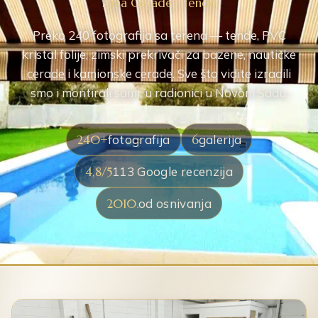
Luna Cerade i Tende
Preko 240 fotografija sa terena — tende, PVC
kristal folije, zimski prekrivači za bazene, nautičke
cerade i kamionske cerade. Sve što vidite izradili
smo i montirali sami, u radionici u Novom Sadu.
240+
fotografija
6
galerija
4,8/5
113 Google recenzija
2010.
od osnivanja