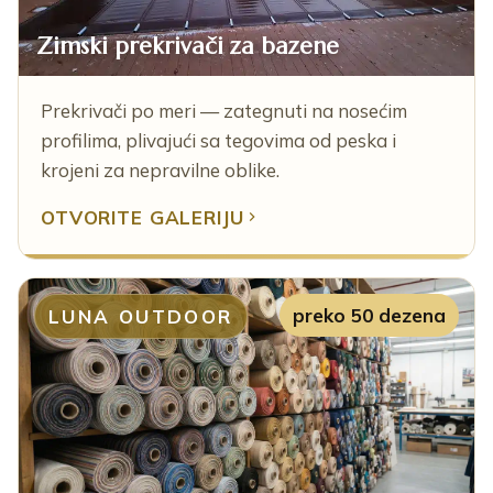
Zimski prekrivači za bazene
Prekrivači po meri — zategnuti na nosećim
profilima, plivajući sa tegovima od peska i
krojeni za nepravilne oblike.
OTVORITE GALERIJU
preko 50 dezena
LUNA OUTDOOR