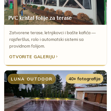
PVC kristal folije za terase
Zatvorene terase, letnjikovci i bašte kafića —
rajsferšlus, rolo i automatski sistemi sa
providnom folijom.
OTVORITE GALERIJU
40+ fotografija
LUNA OUTDOOR