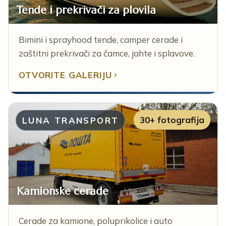
Tende i prekrivači za plovila
Bimini i sprayhood tende, camper cerade i
zaštitni prekrivači za čamce, jahte i splavove.
OTVORITE GALERIJU
30+ fotografija
LUNA TRANSPORT
Kamionske cerade
Cerade za kamione, poluprikolice i auto