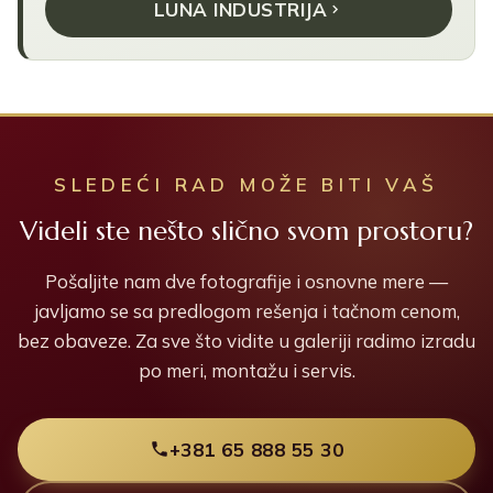
LUNA INDUSTRIJA
SLEDEĆI RAD MOŽE BITI VAŠ
Videli ste nešto slično svom prostoru?
Pošaljite nam dve fotografije i osnovne mere —
javljamo se sa predlogom rešenja i tačnom cenom,
bez obaveze. Za sve što vidite u galeriji radimo izradu
po meri, montažu i servis.
+381 65 888 55 30