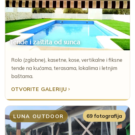
Tende i zaštita od sunca
Rolo (zglobne), kasetne, kose, vertikalne i fiksne
tende na kućama, terasama, lokalima i letnjim
baštama.
OTVORITE GALERIJU
69 fotografija
LUNA OUTDOOR