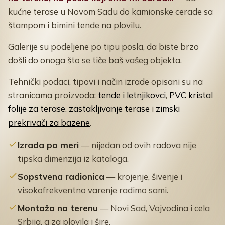
kućne terase u Novom Sadu do kamionske cerade sa
štampom i bimini tende na plovilu.
Galerije su podeljene po tipu posla, da biste brzo
došli do onoga što se tiče baš vašeg objekta.
Tehnički podaci, tipovi i način izrade opisani su na
stranicama proizvoda:
tende i letnjikovci
,
PVC kristal
folije za terase
,
zastakljivanje terase
i
zimski
prekrivači za bazene
.
Izrada po meri
— nijedan od ovih radova nije
tipska dimenzija iz kataloga.
Sopstvena radionica
— krojenje, šivenje i
visokofrekventno varenje radimo sami.
Montaža na terenu
— Novi Sad, Vojvodina i cela
Srbija, a za plovila i šire.