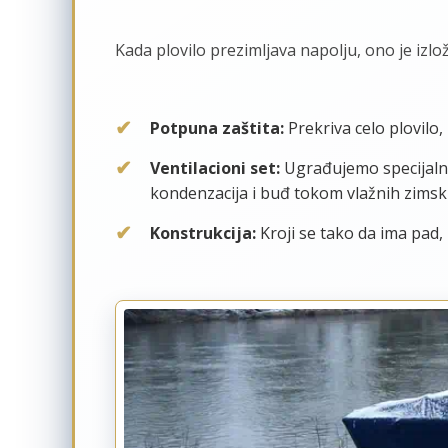
Kada plovilo prezimljava napolju, ono je izl
Potpuna zaštita:
Prekriva celo plovilo, 
Ventilacioni set:
Ugrađujemo specijalne 
kondenzacija i buđ tokom vlažnih zimsk
Konstrukcija:
Kroji se tako da ima pad, k