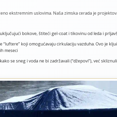
oženo ekstremnim uslovima. Naša zimska cerada je projektova
uključujući bokove, štiteći gel-coat i tikovinu od leda i prljav
“luftere” koji omogućavaju cirkulaciju vazduha. Ovo je klju
ih meseci
ako se sneg i voda ne bi zadržavali (“džepovi”), već skliznuli 