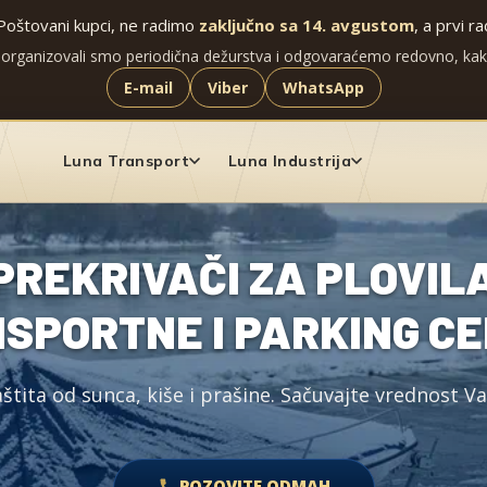
Poštovani kupci, ne radimo
zaključno sa 14. avgustom
, a prvi r
 organizovali smo periodična dežurstva i odgovaraćemo redovno, ka
E-mail
Viber
WhatsApp
Luna Transport
Luna Industrija
PREKRIVAČI ZA PLOVILA
SPORTNE I PARKING C
tita od sunca, kiše i prašine. Sačuvajte vrednost Va
POZOVITE ODMAH