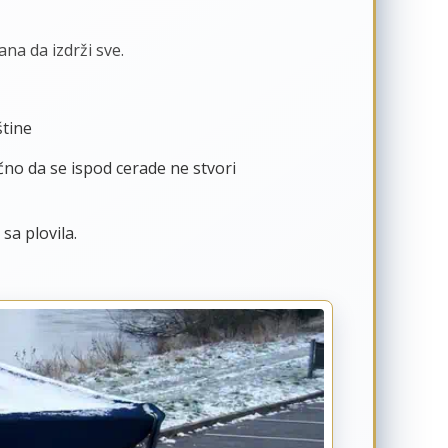
na da izdrži sve.
štine
čno da se ispod cerade ne stvori
sa plovila.