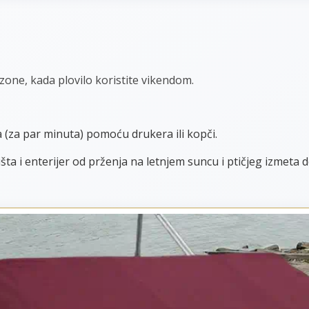
zone, kada plovilo koristite vikendom.
a (za par minuta) pomoću drukera ili kopči.
ta i enterijer od prženja na letnjem suncu i ptičjeg izmeta d