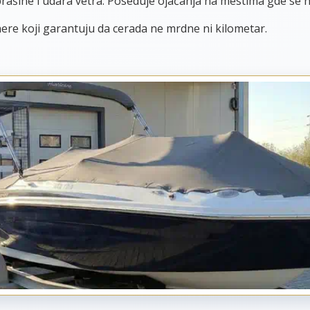
rašine i udara vetra. Poseduje ojačanja na mestima gde se na
ere koji garantuju da cerada ne mrdne ni kilometar.