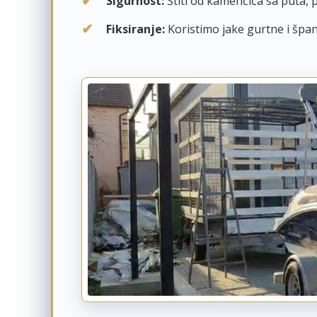
Sigurnost:
Štiti od kamenčića sa puta, p
Fiksiranje:
Koristimo jake gurtne i špan