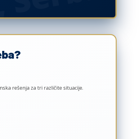
eba?
ka rešenja za tri različite situacije.