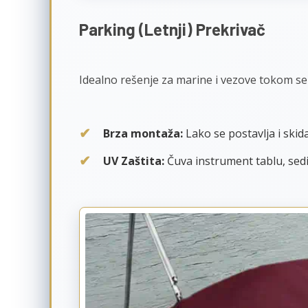
Parking (Letnji) Prekrivač
Idealno rešenje za marine i vezove tokom se
Brza montaža:
Lako se postavlja i skid
UV Zaštita:
Čuva instrument tablu, sediš