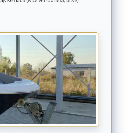
jviše haba (ivice vetrobrana, bitve).