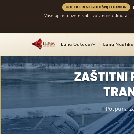
KOLEKTIVNI GODIŠNJI ODMOR
Vaše upite možete slati i za vreme odmora —
Preskoči
na
Luna Outdoor
Luna Nautika
sadržaj
ZAŠTITNI 
TRAN
Potpuna zaš