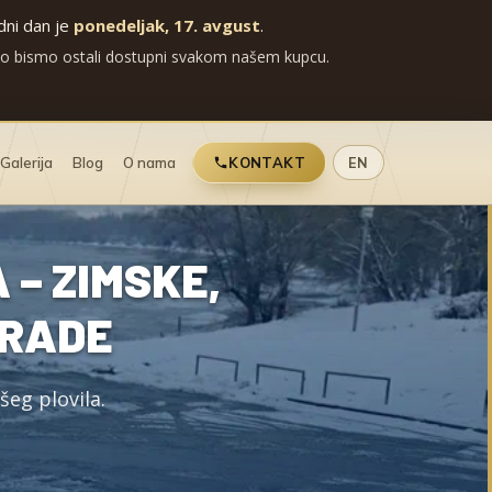
adni dan je
ponedeljak, 17. avgust
.
ko bismo ostali dostupni svakom našem kupcu.
Galerija
Blog
O nama
KONTAKT
EN
 – ZIMSKE,
ERADE
šeg plovila.