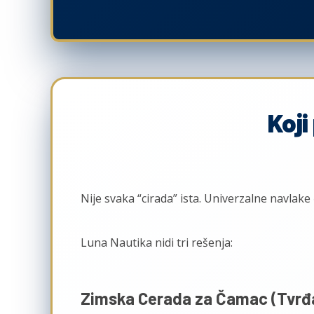
Koj
Nije svaka “cirada” ista. Univerzalne navlake 
Luna Nautika nidi tri rešenja:
Zimska Cerada za Čamac (Tvrđav