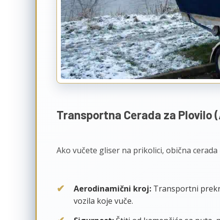
Transportna Cerada za Plovilo 
Ako vučete gliser na prikolici, obična cerada
Aerodinamični kroj:
Transportni prekri
vozila koje vuče.