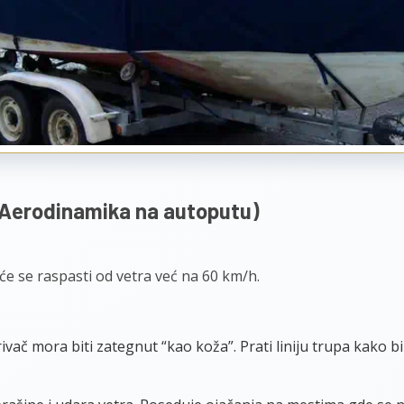
(Aerodinamika na autoputu)
 će se raspasti od vetra već na 60 km/h.
vač mora biti zategnut “kao koža”. Prati liniju trupa kako b