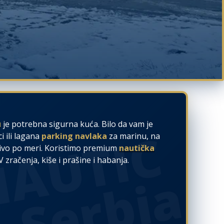
u
je potrebna sigurna kuća. Bilo da vam je
i ili lagana
parking navlaka
za marinu, na
učivo po meri. Koristimo premium
nautička
zračenja, kiše i prašine i habanja.