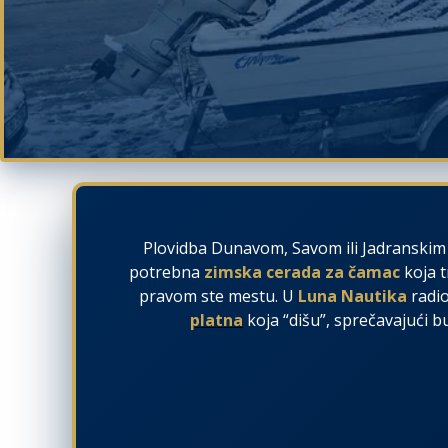
Plovidba Dunavom, Savom ili Jadranskim 
potrebna
zimska cerada za čamac
koja t
pravom ste mestu. U
Luna Nautika
radi
platna
koja “dišu”, sprečavajući b