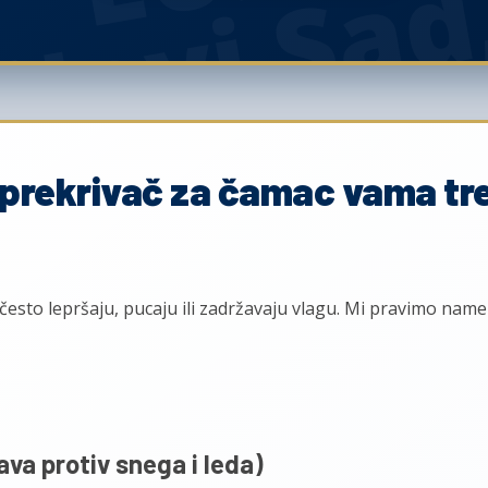
i prekrivač za čamac vama tr
često lepršaju, pucaju ili zadržavaju vlagu. Mi pravimo namens
a protiv snega i leda)