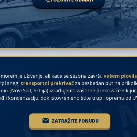
morem je uživanje, ali kada se sezona završi,
vašem plovil
rpi sneg,
transportni prekrivač
za bezbedan put na prikolic
onici (Novi Sad, Srbija) izrađujemo zaštitne prekrivače isklj
uđ i kondenzaciju, dok istovremeno štite trup i opremu od UV 
ZATRAŽITE PONUDU