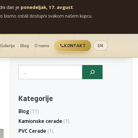
adni dan je
ponedeljak, 17. avgust
.
ko bismo ostali dostupni svakom našem kupcu.
Galerija
Blog
O nama
KONTAKT
EN
Pretraga
Kategorije
Blog
(11)
Kamionske cerade
(1)
PVC Cerade
(1)