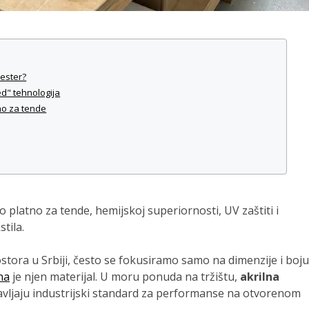
iester?
ed" tehnologija
tno za tende
o platno za tende, hemijskoj superiornosti, UV zaštiti i
tila.
ostora u Srbiji, često se fokusiramo samo na dimenzije i boju
na
je njen materijal. U moru ponuda na tržištu,
akrilna
vljaju industrijski standard za performanse na otvorenom