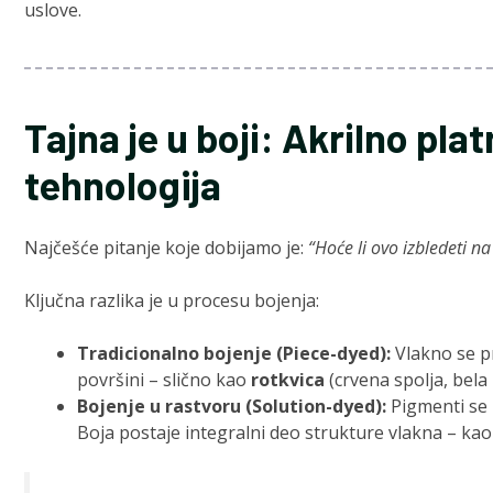
uslove.
Tajna je u boji: Akrilno pl
tehnologija
Najčešće pitanje koje dobijamo je:
“Hoće li ovo izbledeti n
Ključna razlika je u procesu bojenja:
Tradicionalno bojenje (Piece-dyed):
Vlakno se pr
površini – slično kao
rotkvica
(crvena spolja, bela
Bojenje u rastvoru (Solution-dyed):
Pigmenti se
Boja postaje integralni deo strukture vlakna – ka