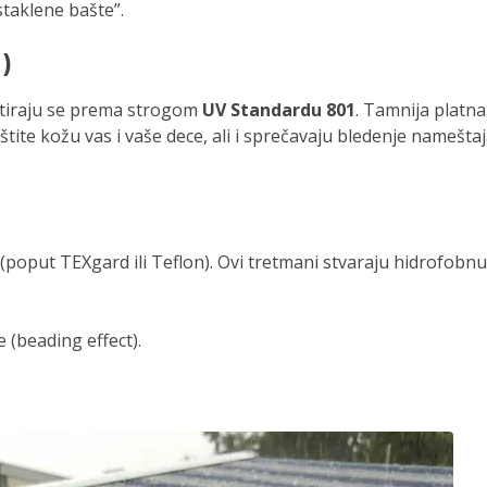
staklene bašte”.
)
tiraju se prema strogom
UV Standardu 801
. Tamnija platna
štite kožu vas i vaše dece, ali i sprečavaju bledenje namešta
 (poput TEXgard ili Teflon). Ovi tretmani stvaraju hidrofobnu
 (beading effect).