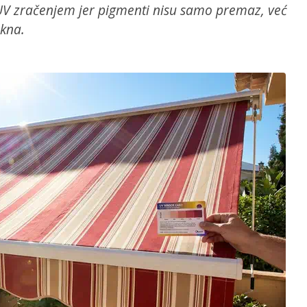
UV zračenjem jer pigmenti nisu samo premaz, već
akna.