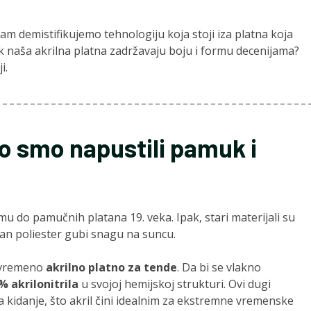
vam demistifikujemo tehnologiju koja stoji iza platna koja
ok naša akrilna platna zadržavaju boju i formu decenijama?
i.
to smo napustili pamuk i
u do pamučnih platana 19. veka. Ipak, stari materijali su
ičan poliester gubi snagu na suncu.
savremeno
akrilno platno za tende
. Da bi se vlakno
% akrilonitrila
u svojoj hemijskoj strukturi. Ovi dugi
a kidanje, što akril čini idealnim za ekstremne vremenske