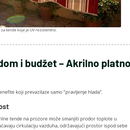
za tende koje je UV rezistentno.
dom i budžet – Akrilno platn
efite koji prevazilaze samo “pravljenje hlada”.
ost
akrilne tende na prozore može smanjiti prodor toplote u
ućavaju cirkulaciju vazduha, održavajući prostor ispod sebe