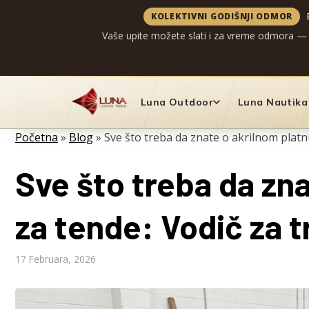
KOLEKTIVNI GODIŠNJI ODMOR
Vaše upite možete slati i za vreme odmora —
Preskoči
na
Luna Outdoor
Luna Nautika
sadržaj
Početna
»
Blog
»
Sve što treba da znate o akrilnom platnu
Sve što treba da zna
za tende: Vodič za t
17 Februara, 2026