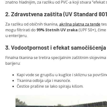
znatno hladnijim, za razliku od PVC-a koji stvara “efekat 
2. Zdravstvena zaštita (UV Standard 801
Za razliku od običnih tkanina,
akrilna platna za tende
tes
mogu filtrirati do
99% štetnih UV zraka
(UPF 50+), čime 
u enterijeru.
3. Vodootpornost i efekat samočišćenja
Finalna tkanina se tretira specijalnim zaštitnim slojevima
barijeru:
Kapi vode se grupišu u kuglice i skliznu sa površine
Tkanina odbija ulja i masnoće.
Čestice prašine se lako spiraju kišom.