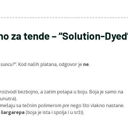
atno za tende – “Solution-Dyed
a suncu?”
. Kod naših platana, odgovor je
ne
.
oizvodi bezbojno, a zatim potapa u boju. Boja je samo na
 unutra).
 mešaju sa tečnim polimerom
pre
nego što vlakno nastane.
o
šargarepa
(boja je ista i spolja i u srži).