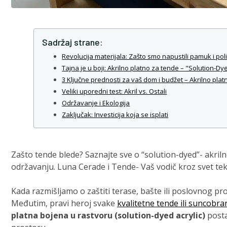
Sadržaj strane:
Revolucija materijala: Zašto smo napustili pamuk i pol
Tajna je u boji: Akrilno platno za tende – "Solution-Dy
3 Ključne prednosti za vaš dom i budžet – Akrilno pla
Veliki uporedni test: Akril vs. Ostali
Održavanje i Ekologija
Zaključak: Investicija koja se isplati
Zašto tende blede? Saznajte sve o “solution-dyed”- akriln
održavanju. Luna Cerade i Tende- Vaš vodič kroz svet teks
Kada razmišljamo o zaštiti terase, bašte ili poslovnog pr
Međutim, pravi heroj svake
kvalitetne tende ili suncobra
platna bojena u rastvoru (solution-dyed acrylic)
posta