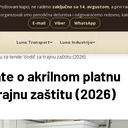
Poštovani kupci, ne radimo
zaključno sa 14. avgustom
, a prvi r
 organizovali smo periodična dežurstva i odgovaraćemo redovno, ka
E-mail
Viber
WhatsApp
Luna Transport
Luna Industrija
 za tende: Vodič za trajnu zaštitu (2026)
te o akrilnom platnu
rajnu zaštitu (2026)