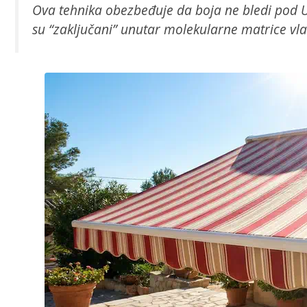
Ova tehnika obezbeđuje da boja ne bledi pod 
su “zaključani” unutar molekularne matrice vl