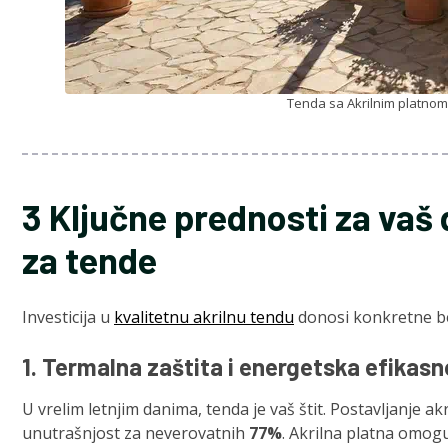
Tenda sa Akrilnim platnom 
3 Ključne prednosti za vaš 
za tende
Investicija u
kvalitetnu akrilnu tendu
donosi konkretne ben
1. Termalna zaštita i energetska efikasn
U vrelim letnjim danima, tenda je vaš štit. Postavljanje 
unutrašnjost za neverovatnih
77%
. Akrilna platna omog