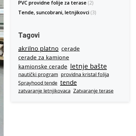
PVC providne folije za terase
(2)
Tende, suncobrani, letnjikovci
(3)
Tagovi
akrilno platno
cerade
cerade za kamione
letnje bašte
kamionske cerade
nautički program
providna kristal folija
tende
Sprayhood tende
zatvaranje letnjikovaca
Zatvaranje terase