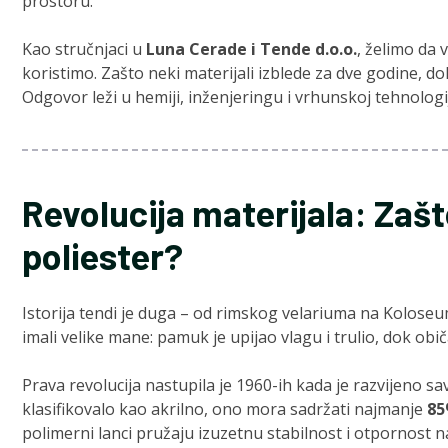
prostoru.
Kao stručnjaci u
Luna Cerade i Tende d.o.o.
, želimo da 
koristimo. Zašto neki materijali izblede za dve godine, d
Odgovor leži u hemiji, inženjeringu i vrhunskoj tehnologij
Revolucija materijala: Zaš
poliester?
Istorija tendi je duga – od rimskog velariuma na Koloseum
imali velike mane: pamuk je upijao vlagu i trulio, dok ob
Prava revolucija nastupila je 1960-ih kada je razvijeno 
klasifikovalo kao akrilno, ono mora sadržati najmanje
85
polimerni lanci pružaju izuzetnu stabilnost i otpornost n